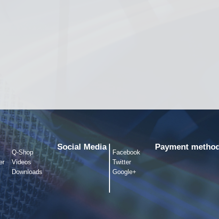
Social Media
Payment metho
Q-Shop
Facebook
er
Videos
Twitter
Downloads
Google+